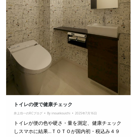
トイレの便で健康チェック
井上功一のRCブログ
By
inouekouichi
2025年7月16日
トイレが便の色や硬さ・量を測定、健康チェック
しスマホに結果…ＴＯＴＯが国内初・税込み４９