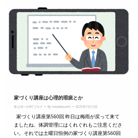
家づくり講座は心理的瑕疵とか
井上功一のRCブログ
By
inouekouichi
2025年7月12日
家づくり講座第560回 昨日は梅雨が戻って来て
ましたね、体調管理にはくれぐれもご注意くださ
い。それでは土曜日恒例の家づくり講座第560回