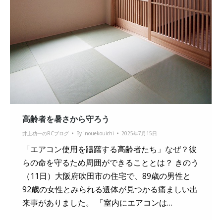
高齢者を暑さから守ろう
井上功一のRCブログ
By
inouekouichi
2025年7月15日
「エアコン使用を躊躇する高齢者たち」なぜ？彼
らの命を守るため周囲ができることとは？ きのう
（11日）大阪府吹田市の住宅で、89歳の男性と
92歳の女性とみられる遺体が見つかる痛ましい出
来事がありました。 「室内にエアコンは…