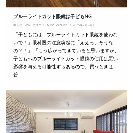
ブルーライトカット眼鏡は子どもNG
井上功一のRCブログ
By
inouekouichi
2025年7月24日
「子どもには、ブルーライトカット眼鏡を使わな
いで！」眼科医の注意喚起に「ええっ、そうな
の？！」 「もう広がってきていると思いますが、
子どもへのブルーライトカット眼鏡の使用は悪い
影響を与える可能性すらあるので、買うときは
普…