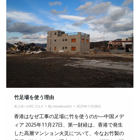
竹足場を使う理由
井上功一のRCブログ
By
inouekouichi
2025年11月28日
香港はなぜ工事の足場に竹を使うのか―中国メデ
ィア 2025年11月27日、第一財経は、香港で発生
した高層マンション火災について、今なお竹製の