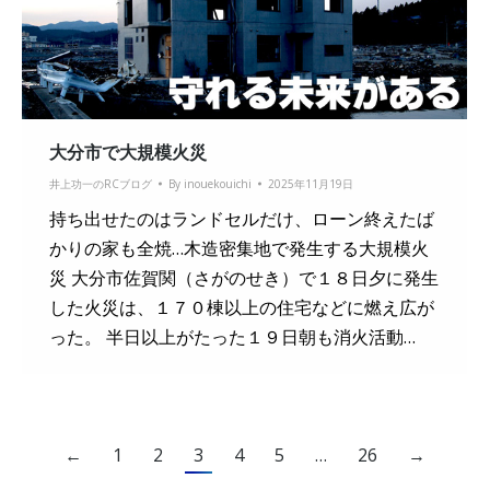
大分市で大規模火災
井上功一のRCブログ
By
inouekouichi
2025年11月19日
持ち出せたのはランドセルだけ、ローン終えたば
かりの家も全焼…木造密集地で発生する大規模火
災 大分市佐賀関（さがのせき）で１８日夕に発生
した火災は、１７０棟以上の住宅などに燃え広が
った。 半日以上がたった１９日朝も消火活動…
←
1
2
3
4
5
…
26
→