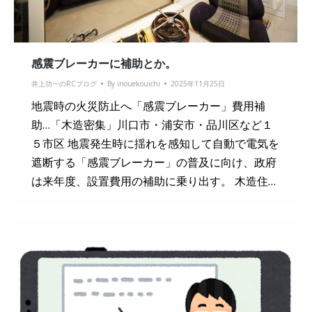
感震ブレーカーに補助とか。
井上功一のRCブログ
By
inouekouichi
2025年11月25日
地震時の火災防止へ「感震ブレーカー」費用補
助…「木造密集」川口市・浦安市・品川区など１
５市区 地震発生時に揺れを感知して自動で電気を
遮断する「感震ブレーカー」の普及に向け、政府
は来年度、設置費用の補助に乗り出す。 木造住…