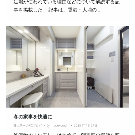
足場が使われている理由などについて解説する記
事を掲載した。 記事は、香港・大埔の…
冬の家事を快適に
井上功一のRCブログ
By
inouekouichi
2025年11月27日
洗濯物の「外干し」はやめて、朝支度の場所を変