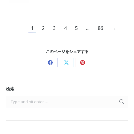
1
2
3
4
5
…
86
→
このページをシェアする
Share
Share
Share
on
on
on
Facebook
X
Pinterest
検索
Search: