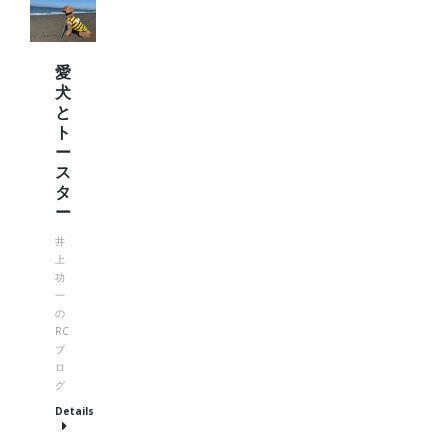
愛
犬
と
ト
ー
ス
タ
ー
井
上
功
一
の
RC
ブ
ロ
グ
Details