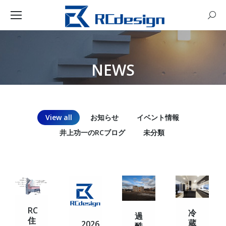
Sear
NEWS
You are here:
View all
お知らせ
イベント情報
井上功一のRCブログ
未分類
RC
冷
過
住
蔵
2026
酷