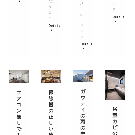
RC
ロ
功
ブ
グ
一
ロ
の
Details
グ
RC
ブ
Details
ロ
グ
Details
ガ
エ
掃
ウ
ア
除
デ
コ
機
浴
ィ
ン
の
室
の
無
正
カ
頭
し
し
ビ
の
で
い
の
中
も
使