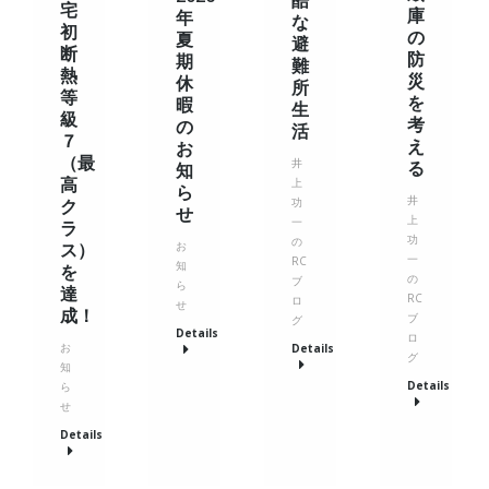
宅
庫
年
な
初
の
夏
避
断
防
期
難
熱
災
休
所
等
を
暇
生
級
考
の
活
７
え
お
（最
井
る
知
高
上
ら
井
功
ク
せ
上
一
ラ
功
の
ス）
お
一
RC
知
を
の
ブ
ら
達
RC
ロ
せ
成！
ブ
グ
Details
ロ
お
Details
グ
知
Details
ら
せ
Details