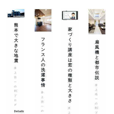
熊
家
本
づ
で
フ
く
大
扇
ラ
り
き
風
ン
講
な
機
ス
座
地
と
人
は
震
都
の
窓
市
井
洗
の
伝
上
濯
種
説
功
事
類
一
情
と
井
の
大
上
RC
井
功
き
ブ
上
一
さ
ロ
功
の
グ
一
RC
井
の
Details
ブ
上