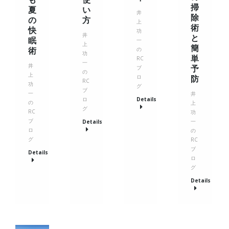
掃
夏
い
井
除
の
方
上
術
快
功
井
と
眠
一
上
簡
術
の
功
単
RC
一
井
予
ブ
の
上
防
ロ
RC
功
グ
ブ
一
井
ロ
Details
の
上
グ
RC
功
ブ
一
Details
ロ
の
グ
RC
ブ
Details
ロ
グ
Details