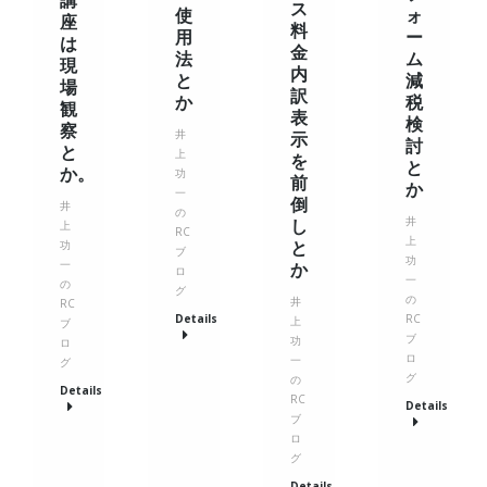
ス
使
ォ
座
料
用
ー
は
金
法
ム
現
内
と
減
場
訳
か
税
観
表
検
察
井
示
討
と
上
を
と
か。
功
前
か
一
倒
井
の
井
し
上
RC
上
と
功
ブ
功
一
か
ロ
一
の
グ
の
井
RC
Details
RC
上
ブ
ブ
功
ロ
ロ
一
グ
グ
の
Details
RC
Details
ブ
ロ
グ
Details