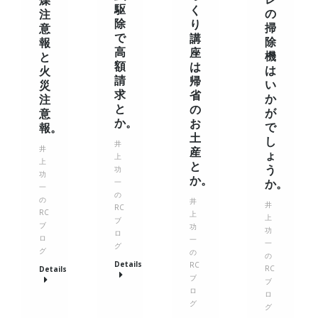
駆
く
の
注
除
り
掃
意
で
講
除
報
高
座
機
と
額
は
は
火
請
帰
い
災
求
省
か
注
と
の
が
意
か。
お
で
報。
土
し
井
井
産
ょ
上
上
と
う
功
功
か。
か。
一
一
の
の
井
井
RC
RC
上
上
ブ
ブ
功
功
ロ
ロ
一
一
グ
グ
の
の
Details
RC
RC
Details
ブ
ブ
ロ
ロ
グ
グ