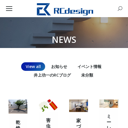
Sear
NEWS
You are here:
View all
お知らせ
イベント情報
井上功一のRCブログ
未分類
ミ
害
家
ー
乾
虫
づ
レ
燥