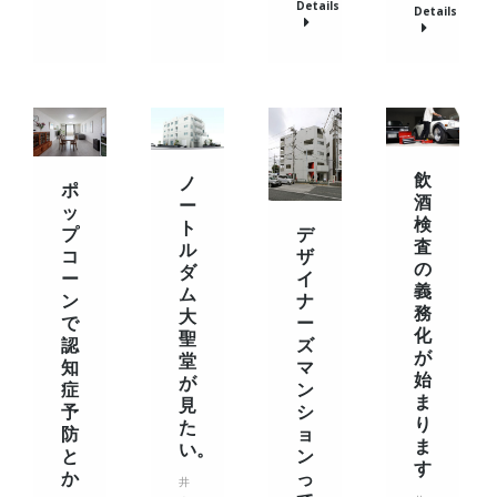
Details
Details
飲
ノ
ポ
酒
ー
ッ
検
ト
デ
プ
査
ル
ザ
コ
の
ダ
イ
ー
義
ム
ナ
ン
務
大
ー
で
化
聖
ズ
認
が
堂
マ
知
始
が
ン
症
ま
見
シ
予
り
た
ョ
防
ま
い。
ン
と
す
っ
か
井