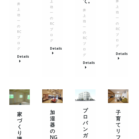
て。
井
上
井
上
功
上
井
功
一
功
上
一
の
一
功
の
RC
の
一
RC
ブ
RC
の
ブ
ロ
ブ
RC
ロ
グ
ロ
ブ
グ
Details
グ
ロ
Details
グ
Details
Details
プ
加
子
家
ロ
湿
育
づ
パ
器
て
く
ン
の
リ
り
ガ
NG
フ
講