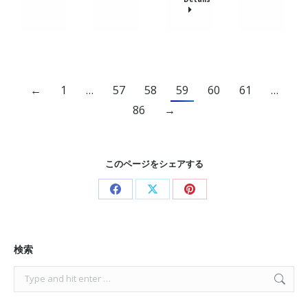
←
1
…
57
58
59
60
61
…
86
→
このページをシェアする
Share
Share
Share
on
on
on
Facebook
X
Pinterest
検索
Search: