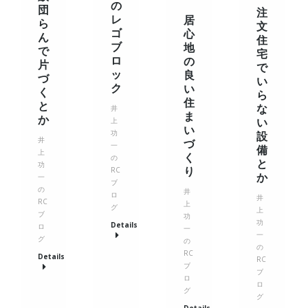
の
団
注
レ
居
ら
文
ゴ
心
ん
住
ブ
地
で
宅
ロ
の
片
で
ッ
良
づ
い
ク
い
く
ら
住
と
な
井
ま
か
い
上
い
功
設
井
づ
一
備
上
く
の
と
功
り
RC
か
一
ブ
の
井
ロ
井
RC
上
グ
上
ブ
功
功
Details
ロ
一
一
グ
の
の
RC
Details
RC
ブ
ブ
ロ
ロ
グ
グ