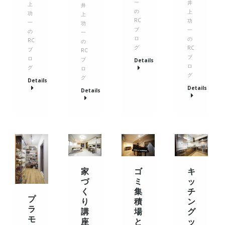
一
井
上
井
の
上
功
上
RC
功
一
功
ブ
一
の
一
ロ
の
RC
の
グ
RC
ブ
RC
ブ
ロ
ブ
Details
ロ
グ
ロ
グ
グ
Details
Details
Details
家
ゴ
キ
づ
ミ
ッ
く
集
チ
プ
り
積
ン
ラ
講
場
グ
モ
座
と
ッ