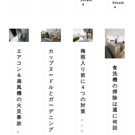
Details
Details
カ
エ
梅
ッ
ア
雨
プ
コ
入
食
ヌ
ン
り
洗
ー
＆
前
機
ド
扇
に
の
ル
風
４
掃
と
機
つ
除
ガ
の
の
は
ー
火
対
週
デ
災
策
に
ニ
事
井
何
ン
故
上
回
グ
功
井