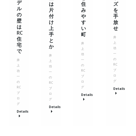
デ
は
住
ズ
ル
片
み
を
の
付
や
手
壁
け
す
放
は
上
い
せ
RC
手
町
井
住
と
上
井
宅
か
功
上
で
一
功
井
の
一
井
上
RC
の
上
功
ブ
RC
功
一
ロ
ブ
一
の
グ
ロ
の
RC
グ
RC
ブ
Details
ブ
ロ
Details
ロ
グ
グ
Details
Details