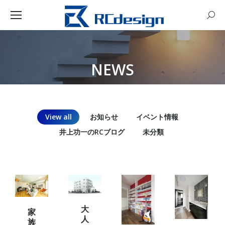
Sear
NEWS
You are here:
View all
お知らせ
イベント情報
井上功一のRCブログ
未分類
大
家
人
族