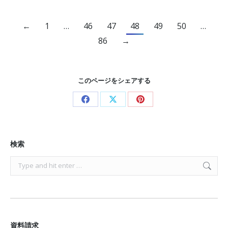
←
1
…
46
47
48
49
50
…
86
→
このページをシェアする
Share
Share
Share
on
on
on
Facebook
X
Pinterest
検索
Search:
資料請求