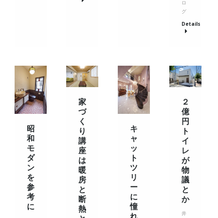
ロ
グ
Details
家
２
づ
億
く
円
昭
キ
り
ト
和
ャ
講
イ
モ
ッ
座
レ
ダ
ト
は
が
ン
ツ
暖
物
を
リ
房
議
参
ー
と
と
考
に
断
か
に
憧
熱
井
れ