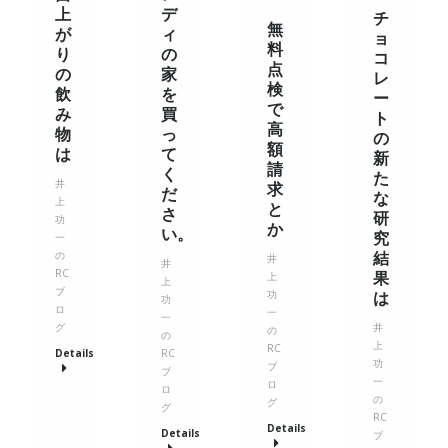
上
デ
チ
無
が
ィ
ョ
料
り
の
コ
点
の
家
レ
検
飲
を
ー
で
み
買
ト
高
物
っ
の
額
は
て
新
請
く
た
井
求
だ
な
上
と
さ
研
功
か
い。
究
一
結
の
井
井
RC
果
上
上
ブ
功
は
功
ロ
一
一
グ
井
の
の
上
RC
Details
RC
功
ブ
ブ
一
ロ
ロ
の
グ
グ
RC
Details
Details
ブ