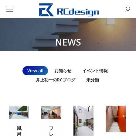
Sear
NEWS
You are here:
View all
お知らせ
イベント情報
井上功一のRCブログ
未分類
風
フ
呂
レ