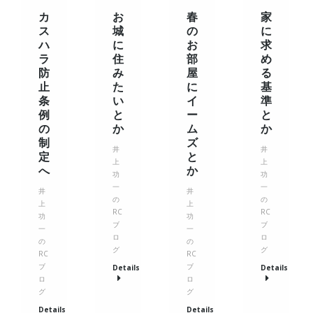
カ
お
春
家
ス
城
の
に
ハ
に
お
求
ラ
住
部
め
防
み
屋
る
止
た
に
基
条
い
イ
準
例
と
ー
と
の
か
ム
か
制
ズ
井
井
定
と
上
上
へ
か
功
功
一
一
井
井
の
の
上
上
RC
RC
功
功
ブ
ブ
一
一
ロ
ロ
の
の
グ
グ
RC
RC
ブ
ブ
Details
Details
ロ
ロ
グ
グ
Details
Details