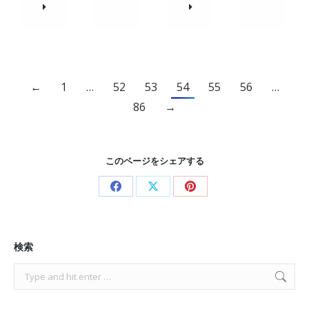
←
1
…
52
53
54
55
56
…
86
→
このページをシェアする
Share
Share
Share
on
on
on
Facebook
X
Pinterest
検索
Search: