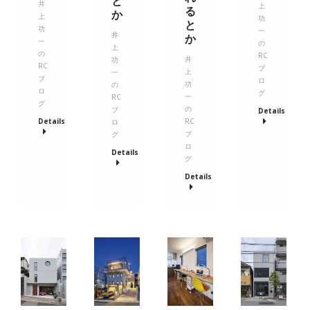
と
井
上
る
か
上
功
と
功
一
井
か
一
の
上
の
RC
井
功
RC
ブ
上
一
ブ
ロ
功
の
ロ
グ
一
RC
グ
の
ブ
Details
Details
RC
ロ
ブ
グ
ロ
Details
グ
Details