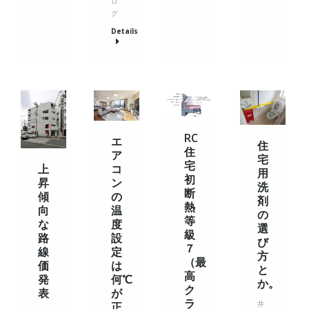
ロ
グ
Details
RC
エ
住
住
ア
宅
宅
上
コ
用
初
昇
ン
洗
断
傾
の
剤
熱
向
温
の
等
な
度
選
級
路
設
び
７
線
定
方
（最
価
は
と
高
発
何℃
か。
ク
表
が
ラ
井
正