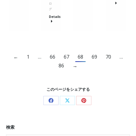
ロ
グ
Details
←
1
…
66
67
68
69
70
…
86
→
このページをシェアする
Share
Share
Share
on
on
on
Facebook
X
Pinterest
検索