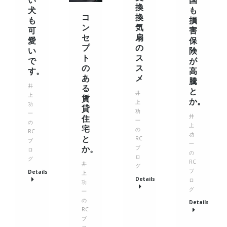
換
犬
も
コ
換
も
損
ン
気
可
害
セ
扇
愛
保
プ
の
い
険
ト
ス
で
が
の
ス
す。
高
あ
メ
騰
井
る
と
井
上
賃
か。
上
功
貸
功
一
井
住
一
の
上
宅
の
RC
功
と
RC
ブ
一
か。
ブ
ロ
の
ロ
グ
RC
井
グ
ブ
Details
上
Details
ロ
功
グ
一
の
Details
RC
ブ