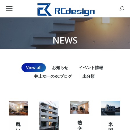
Sear
NEWS
You are here:
View all
お知らせ
イベント情報
井上功一のRCブログ
未分類
熱
醜
米
交
い
国