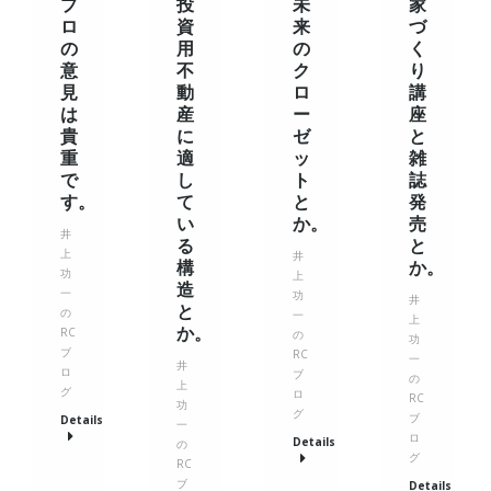
プ
投
未
家
ロ
資
来
づ
の
用
の
く
意
不
ク
り
見
動
ロ
講
は
産
ー
座
貴
に
ゼ
と
重
適
ッ
雑
で
し
ト
誌
す。
て
と
発
い
か。
売
井
る
と
上
井
構
か。
功
上
造
一
功
井
と
の
一
上
か。
RC
の
功
ブ
RC
一
井
ロ
ブ
の
上
グ
ロ
RC
功
グ
ブ
Details
一
ロ
Details
の
グ
RC
ブ
Details