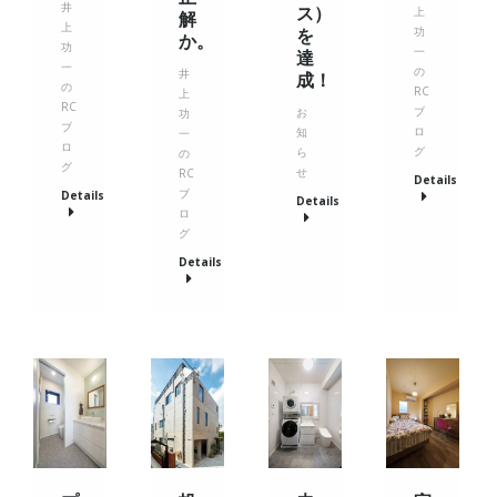
井
ス）
上
解
上
功
を
か。
功
一
達
一
の
井
成！
の
RC
上
RC
ブ
お
功
ブ
ロ
知
一
ロ
グ
ら
の
グ
せ
RC
Details
ブ
Details
Details
ロ
グ
Details