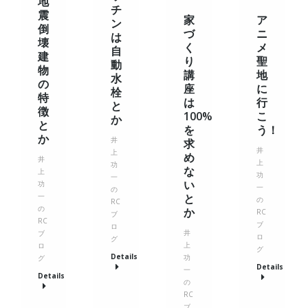
地
チ
震
家
ア
ン
倒
づ
ニ
は
壊
く
メ
自
建
り
聖
動
物
講
地
水
の
座
に
栓
特
は
行
と
徴
100%
こ
か
と
を
う！
か
井
求
井
上
め
井
上
功
な
上
功
一
い
功
一
の
と
一
の
RC
の
か
RC
ブ
RC
ブ
ロ
井
ブ
ロ
グ
上
ロ
グ
Details
功
グ
Details
一
Details
の
RC
ブ