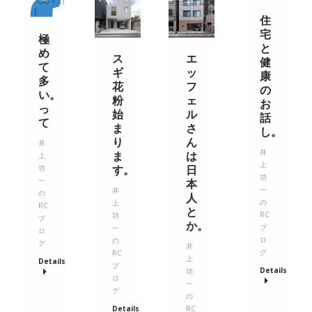
住
宅
極
と
め
エ
ス
健
て
ッ
ギ
康
多
フ
花
の
い。
ェ
粉
お
っ
ル
始
話
て
さ
ま
し。
ん
り
井
井
は
ま
上
上
日
す。
功
功
一
本
一
井
の
人
の
上
RC
と
RC
功
ブ
か。
ブ
一
ロ
ロ
の
グ
井
グ
RC
上
Details
ブ
Details
功
ロ
一
グ
の
RC
Details