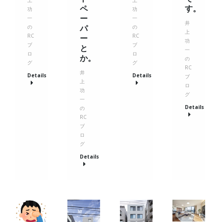
ペ
す。
功
功
ー
一
一
井
パ
の
の
上
RC
RC
ー
功
ブ
ブ
と
一
ロ
ロ
か。
の
グ
グ
RC
井
Details
Details
ブ
上
ロ
功
グ
一
Details
の
RC
ブ
ロ
グ
Details