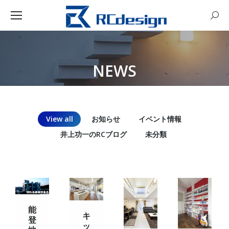
Sear
NEWS
You are here:
View all
お知らせ
イベント情報
井上功一のRCブログ
未分類
能
キ
登
ッ