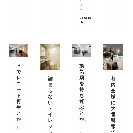
ロ
グ
Details
JBL
換
で
気
レ
扇
詰
都
コ
を
ま
内
ー
持
ら
全
ド
ち
な
域
再
運
い
に
生
ぶ
ト
大
と
と
イ
雪
か
か。
レ
警
ッ
報
井
井
ト
で
上
上