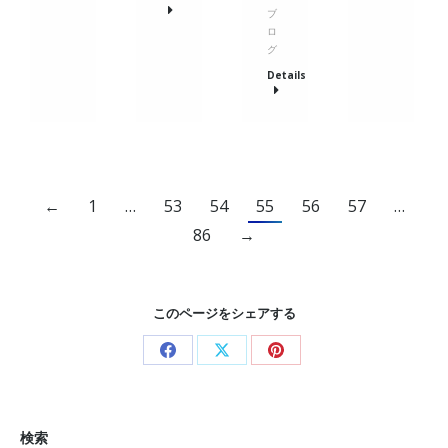
ブ
ロ
グ
Details
←
1
…
53
54
55
56
57
…
86
→
このページをシェアする
Share
Share
Share
on
on
on
Facebook
X
Pinterest
検索