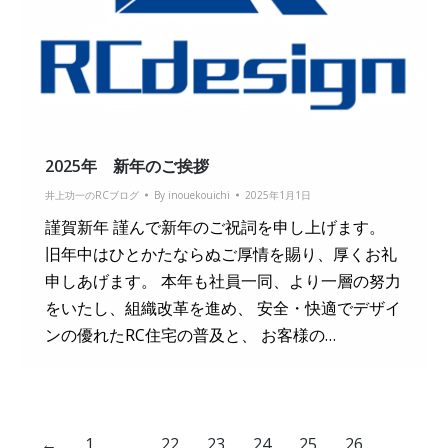
2025年 新年のご挨拶
井上功一のRCブログ
By
inouekouichi
2025年1月1日
謹賀新年 謹んで新年のご祝詞を申し上げます。
旧年中はひとかたならぬご厚情を賜り、厚くお礼
申しあげます。 本年も社員一同、より一層の努力
をいたし、組織改革を進め、 安全・快適でデザイ
ンの優れたRC住宅の普及と、 お客様の…
←
1
…
22
23
24
25
26