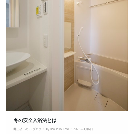
冬の安全入浴法とは
井上功一のRCブログ
By
inouekouichi
2025年1月6日