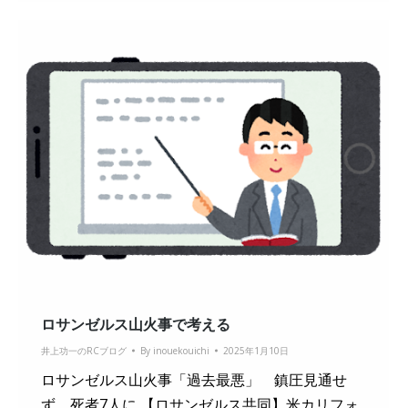
ロサンゼルス山火事で考える
井上功一のRCブログ
By
inouekouichi
2025年1月10日
ロサンゼルス山火事「過去最悪」 鎮圧見通せ
ず、死者7人に 【ロサンゼルス共同】米カリフォ