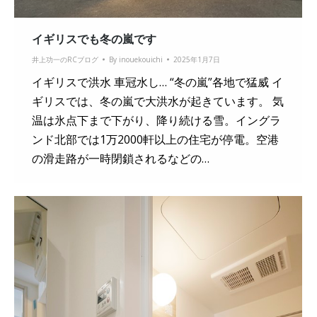
イギリスでも冬の嵐です
井上功一のRCブログ
By
inouekouichi
2025年1月7日
イギリスで洪水 車冠水し… “冬の嵐”各地で猛威 イ
ギリスでは、冬の嵐で大洪水が起きています。 気
温は氷点下まで下がり、降り続ける雪。イングラ
ンド北部では1万2000軒以上の住宅が停電。空港
の滑走路が一時閉鎖されるなどの…