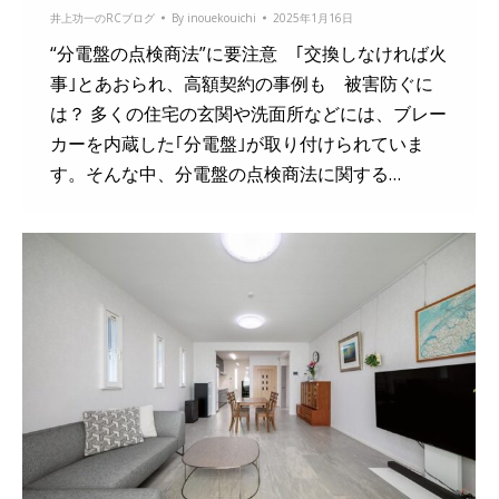
井上功一のRCブログ
By
inouekouichi
2025年1月16日
“分電盤の点検商法”に要注意 ｢交換しなければ火
事｣とあおられ、高額契約の事例も 被害防ぐに
は？ 多くの住宅の玄関や洗面所などには、ブレー
カーを内蔵した｢分電盤｣が取り付けられていま
す。そんな中、分電盤の点検商法に関する…