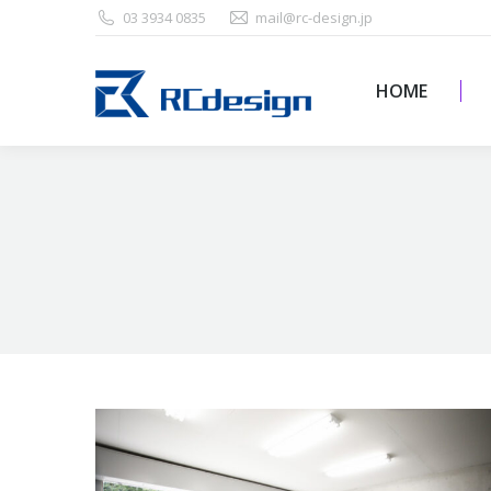
03 3934 0835
mail@rc-design.jp
HOME
HOME