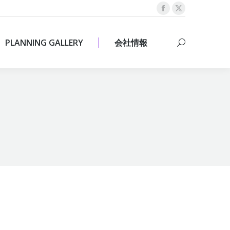
Facebook
X
PLANNING GALLERY
会社情報
Search:
page
page
opens
opens
PLANNING GALLERY
会社情報
Search:
in
in
new
new
window
window