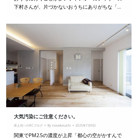
下村さんが、片づかないおうちにありがちな「…
大気汚染にご注意ください。
井上功一のRCブログ
By
inouekouichi
2025年7月9日
関東でPM2.5の濃度が上昇「都心の空がかすんで