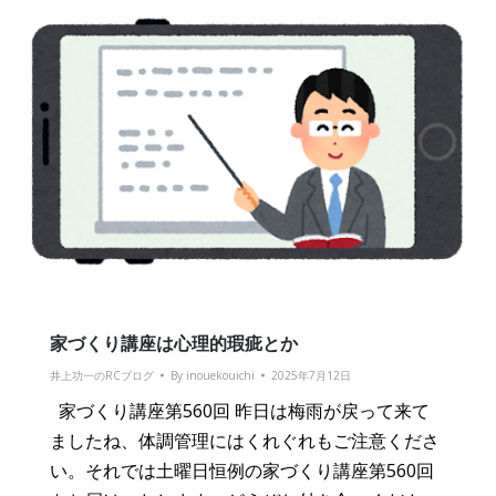
家づくり講座は心理的瑕疵とか
井上功一のRCブログ
By
inouekouichi
2025年7月12日
家づくり講座第560回 昨日は梅雨が戻って来て
ましたね、体調管理にはくれぐれもご注意くださ
い。それでは土曜日恒例の家づくり講座第560回