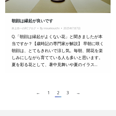
朝顔は縁起が良いです
井上功一のRCブログ
By
inouekouichi
2025年7月7日
Q.「朝顔は縁起がよくない花」と聞きましたが本
当ですか？【歳時記の専門家が解説】 早朝に咲く
朝顔は、とてもきれいで涼し気。毎朝、開花を楽
しみにしながら育てている人も多いと思います。
夏を彩る花として、暑中見舞いや夏のイラス…
←
1
2
3
→