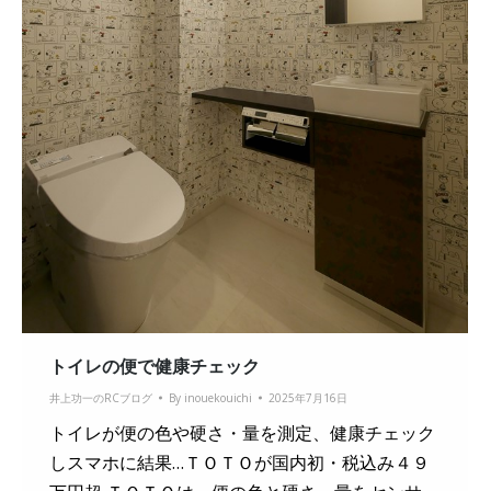
トイレの便で健康チェック
井上功一のRCブログ
By
inouekouichi
2025年7月16日
トイレが便の色や硬さ・量を測定、健康チェック
しスマホに結果…ＴＯＴＯが国内初・税込み４９