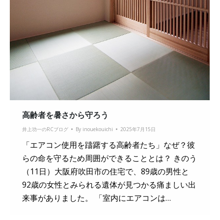
高齢者を暑さから守ろう
井上功一のRCブログ
By
inouekouichi
2025年7月15日
「エアコン使用を躊躇する高齢者たち」なぜ？彼
らの命を守るため周囲ができることとは？ きのう
（11日）大阪府吹田市の住宅で、89歳の男性と
92歳の女性とみられる遺体が見つかる痛ましい出
来事がありました。 「室内にエアコンは…