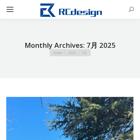
Sear
Monthly Archives:
7月 2025
You are here:
Home
2025
7月