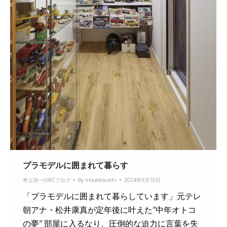
プラモデルに囲まれて暮らす
井上功一のRCブログ
By
inouekouichi
2024年9月10日
「プラモデルに囲まれて暮らしています」元テレ
朝アナ・松井康真が定年後に叶えた″中年オトコ
の夢″ 部屋に入るなり、圧倒的な迫力に言葉を失