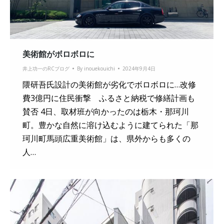
美術館がボロボロに
井上功一のRCブログ
By
inouekouichi
2024年9月4日
隈研吾氏設計の美術館が劣化でボロボロに…改修
費3億円に住民衝撃 ふるさと納税で修繕計画も
賛否 4日、取材班が向かったのは栃木・那珂川
町。豊かな自然に溶け込むように建てられた「那
珂川町馬頭広重美術館」は、県外からも多くの
人…