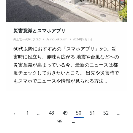
災害意識とスマホアプリ
井上功一のRCブログ
By
inouekouichi
2024年9月3日
60代以降におすすめの「スマホアプリ」5つ。災
害時に役立ち、趣味も広がる 地震や台風などへの
災害意識が高まっている今、最新のニュースは都
度チェックしておきたいところ。 出先や災害時で
もスマホでニュースや情報が見られる方法…
←
1
…
48
49
50
51
52
…
95
→