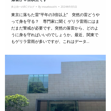
井上功一のRCブログ
By
inouekouichi
2024年9月5日
東京に落ちた雷“平年の3倍以上” 突然の雷どうや
って身を守る？ 専門家に聞く ゲリラ雷雨にはま
だまだ警戒が必要です。突然の落雷から、どのよ
うに身を守ればいいのでしょうか。最近、関東で
もゲリラ雷雨が多いですが、これはデータ…