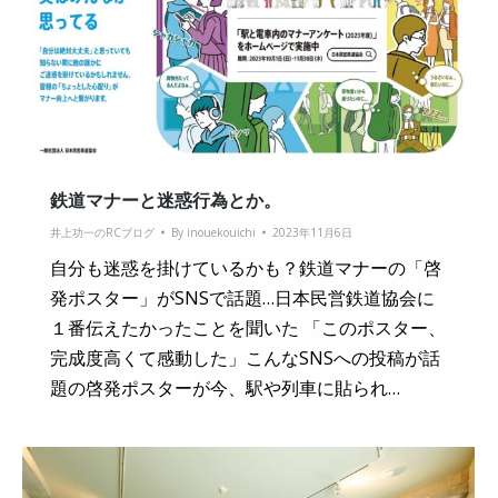
鉄道マナーと迷惑行為とか。
井上功一のRCブログ
By
inouekouichi
2023年11月6日
自分も迷惑を掛けているかも？鉄道マナーの「啓
発ポスター」がSNSで話題…日本民営鉄道協会に
１番伝えたかったことを聞いた 「このポスター、
完成度高くて感動した」こんなSNSへの投稿が話
題の啓発ポスターが今、駅や列車に貼られ…