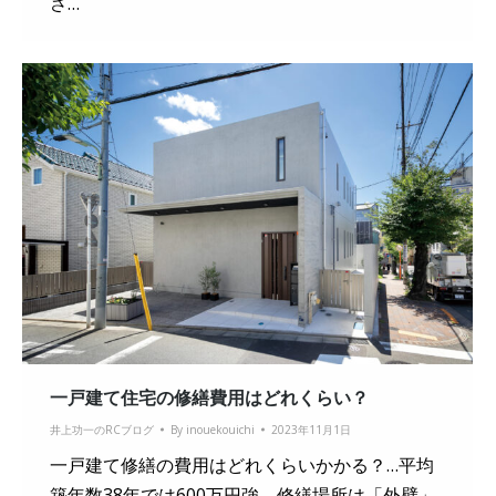
さ…
一戸建て住宅の修繕費用はどれくらい？
井上功一のRCブログ
By
inouekouichi
2023年11月1日
一戸建て修繕の費用はどれくらいかかる？…平均
築年数38年では600万円強 修繕場所は「外壁」