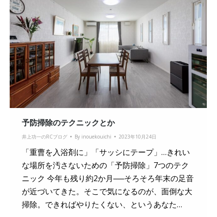
予防掃除のテクニックとか
井上功一のRCブログ
By
inouekouichi
2023年10月24日
「重曹を入浴剤に」「サッシにテープ」…きれい
な場所を汚さないための「予防掃除」7つのテク
ニック 今年も残り約2か月──そろそろ年末の足音
が近づいてきた。そこで気になるのが、面倒な大
掃除。できればやりたくない、というあなた…