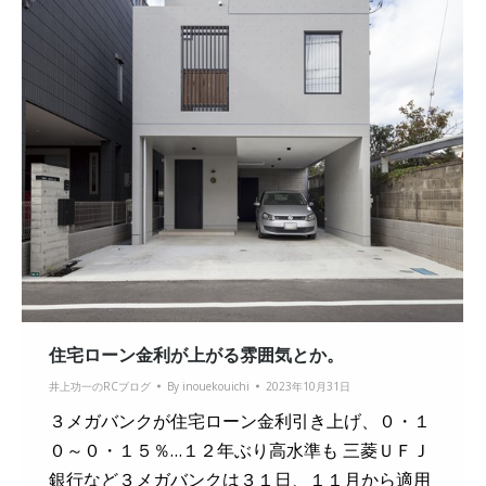
住宅ローン金利が上がる雰囲気とか。
井上功一のRCブログ
By
inouekouichi
2023年10月31日
３メガバンクが住宅ローン金利引き上げ、０・１
０～０・１５％…１２年ぶり高水準も 三菱ＵＦＪ
銀行など３メガバンクは３１日、１１月から適用