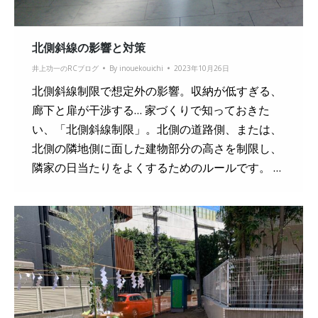
北側斜線の影響と対策
井上功一のRCブログ
By
inouekouichi
2023年10月26日
北側斜線制限で想定外の影響。収納が低すぎる、
廊下と扉が干渉する… 家づくりで知っておきた
い、「北側斜線制限」。北側の道路側、または、
北側の隣地側に面した建物部分の高さを制限し、
隣家の日当たりをよくするためのルールです。 …