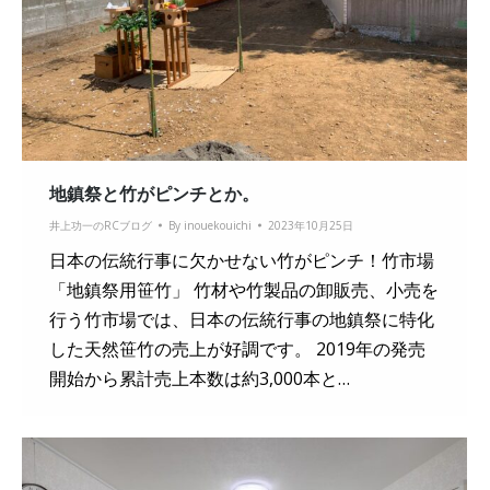
地鎮祭と竹がピンチとか。
井上功一のRCブログ
By
inouekouichi
2023年10月25日
日本の伝統行事に欠かせない竹がピンチ！竹市場
「地鎮祭用笹竹」 竹材や竹製品の卸販売、小売を
行う竹市場では、日本の伝統行事の地鎮祭に特化
した天然笹竹の売上が好調です。 2019年の発売
開始から累計売上本数は約3,000本と…