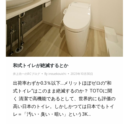
和式トイレが絶滅するとか
井上功一のRCブログ
By
inouekouichi
2023年10月30日
出荷率わずか0.3％以下…メリットほぼゼロの“和
式トイレ”はこのまま絶滅するのか？ TOTOに聞
く 清潔で高機能であるとして、世界的にも評価の
高い日本のトイレ。しかしかつては日本でもトイ
レ＝「汚い・臭い・暗い」という3K…