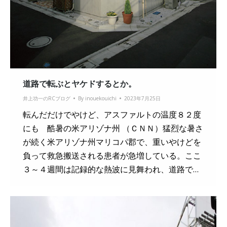
道路で転ぶとヤケドするとか。
井上功一のRCブログ
By
inouekouichi
2023年7月25日
転んだだけでやけど、アスファルトの温度８２度
にも 酷暑の米アリゾナ州 （ＣＮＮ）猛烈な暑さ
が続く米アリゾナ州マリコパ郡で、重いやけどを
負って救急搬送される患者が急増している。ここ
３～４週間は記録的な熱波に見舞われ、道路で…