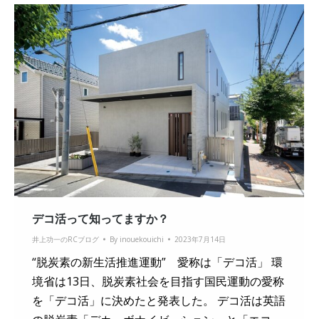
デコ活って知ってますか？
井上功一のRCブログ
By
inouekouichi
2023年7月14日
“脱炭素の新生活推進運動” 愛称は「デコ活」 環
境省は13日、脱炭素社会を目指す国民運動の愛称
を「デコ活」に決めたと発表した。 デコ活は英語