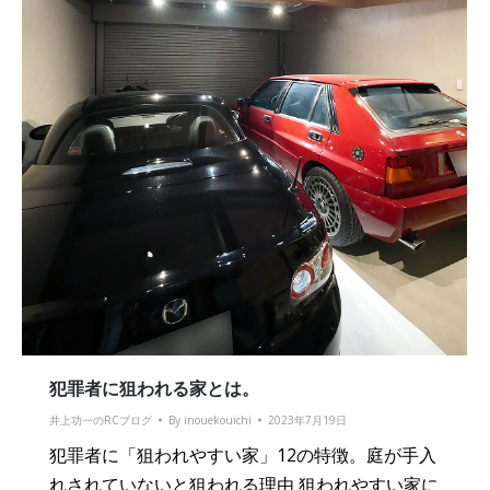
犯罪者に狙われる家とは。
井上功一のRCブログ
By
inouekouichi
2023年7月19日
犯罪者に「狙われやすい家」12の特徴。庭が手入
れされていないと狙われる理由 狙われやすい家に