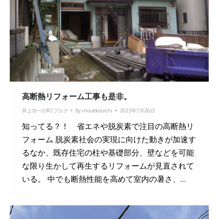
高断熱リフォーム工事も是非。
井上功一のRCブログ
By
inouekouichi
2023年7月26日
知ってる？！ 省エネや脱炭素で注目の高断熱リ
フォーム 脱炭素社会の実現に向けた動きが加速す
るなか、既存住宅の柱や基礎部分、壁などを可能
な限り生かして再生するリフォームが見直されて
いる。 中でも断熱性能を高めて室内の暑さ、…