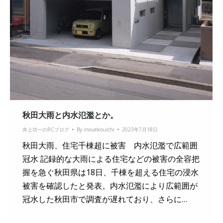
秋田大雨と内水氾濫とか。
井上功一のRCブログ
By
inouekouichi
2023年7月18日
秋田大雨、住宅千棟超に被害 内水氾濫で広範囲
冠水 記録的な大雨による住宅などの被害の全容把
握を急ぐ秋田県は18日、千棟を超える住宅の浸水
被害を確認したと発表。内水氾濫により広範囲が
冠水した秋田市で調査が遅れており、さらに…