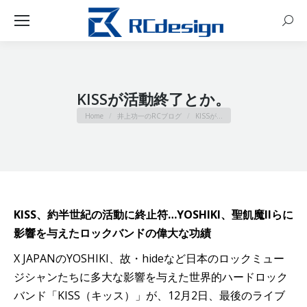
Sear
KISSが活動終了とか。
You are here:
Home
井上功一のRCブログ
KISSが…
KISS、約半世紀の活動に終止符…YOSHIKI、聖飢魔IIらに
影響を与えたロックバンドの偉大な功績
X JAPANのYOSHIKI、故・hideなど日本のロックミュー
ジシャンたちに多大な影響を与えた世界的ハードロック
バンド「KISS（キッス）」が、12月2日、最後のライブ