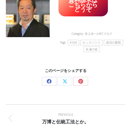
こちらから
どうぞ
Category:
井上功一のRCブログ
Tags:
KISS
ロックバンド
成功の要因
永遠の命
このページをシェアする
Share
Share
Share
on
on
on
Facebook
X
Pinterest
Post
navigation
PREVIOUS
万博と伝統工法とか。
Previous
post: