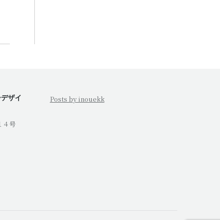
ーデザイ
Posts by inouekk
１４号