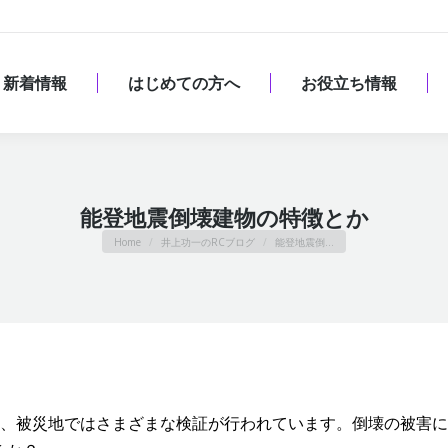
新着情報
はじめての方へ
お役立ち情報
新着情報
はじめての方へ
お役立ち情報
能登地震倒壊建物の特徴とか
You are here:
Home
井上功一のRCブログ
能登地震倒…
ち、被災地ではさまざまな検証が行われています。倒壊の被害