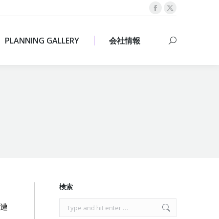
Facebook
X
PLANNING GALLERY
会社情報
Search:
page
page
opens
opens
PLANNING GALLERY
会社情報
Search:
in
in
new
new
window
window
検索
Search:
に遭