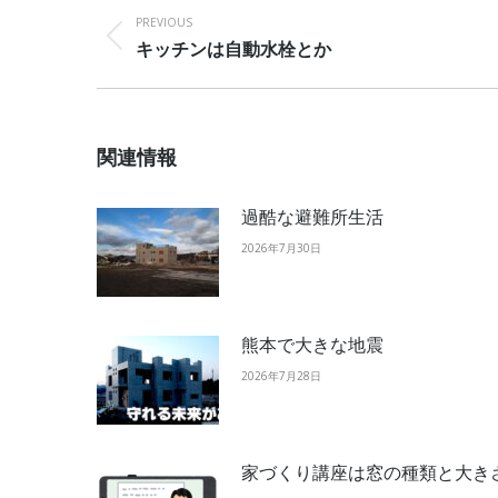
navigation
PREVIOUS
Previous
キッチンは自動水栓とか
post:
関連情報
過酷な避難所生活
2026年7月30日
熊本で大きな地震
2026年7月28日
家づくり講座は窓の種類と大き