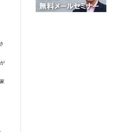
さ
素が
家