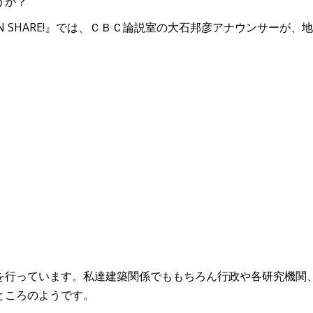
うか？
N SHARE!』では、ＣＢＣ論説室の大石邦彦アナウンサーが、
を行っています。私達建築関係でももちろん行政や各研究機関
ところのようです。