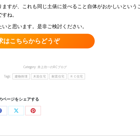
りますが、これも同じ土俵に並べること自体がおかしいという
ですね。
たいと思います。是非ご検討ください。
求はこちらからどうぞ
Category:
井上功一のRCブログ
Tags:
建物倒壊
木造住宅
耐震住宅
ＲＣ住宅
のページをシェアする
Share
Share
Share
on
on
on
Facebook
X
Pinterest