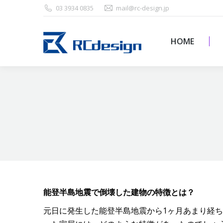
03 3934 0835
mail@rc-design.jp
HOME
HOME
能登半島地震で倒壊した建物の特徴とは？
元日に発生した能登半島地震から1ヶ月あまり経