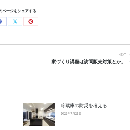
のページをシェアする
Share
Share
Share
on
on
on
Facebook
X
Pinterest
NEXT
Next
家づくり講座は訪問販売対策とか。
post:
冷蔵庫の防災を考える
2026年7月29日