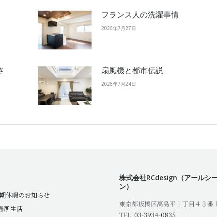
フランス人の洗濯事情
2026年7月27日
さ
扇風機と都市伝説
2026年7月24日
株式会社RCdesign（アールシ
ン）
夏期休暇のお知らせ
東京都板橋区高島平１丁目４３番
難所生活
TEL:
03-3934-0835