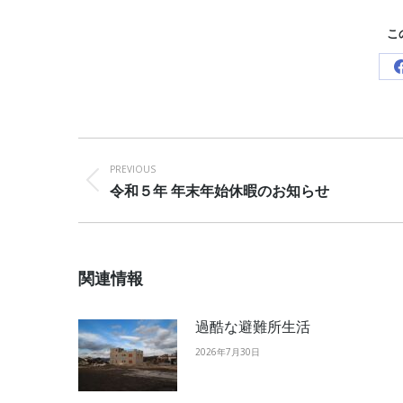
こ
Post
navigation
PREVIOUS
Previous
令和５年 年末年始休暇のお知らせ
post:
関連情報
過酷な避難所生活
2026年7月30日