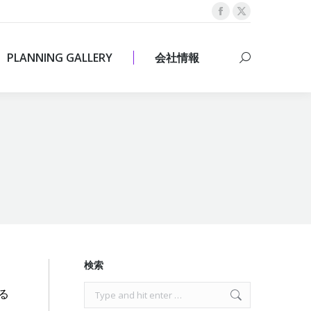
Facebook
X
PLANNING GALLERY
会社情報
Search:
page
page
opens
opens
PLANNING GALLERY
会社情報
Search:
in
in
new
new
window
window
検索
Search:
る