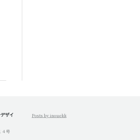
ーデザイ
Posts by inouekk
１４号