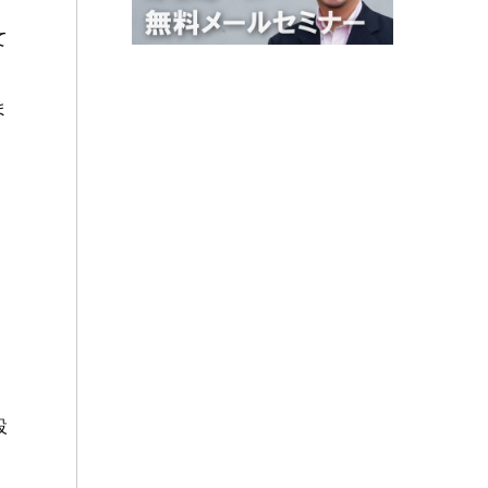
て
ま
設