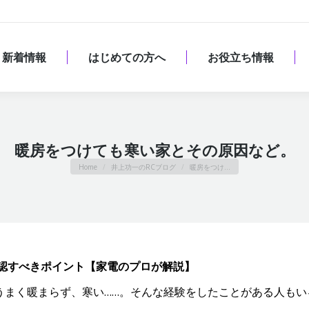
新着情報
はじめての方へ
お役立ち情報
新着情報
はじめての方へ
お役立ち情報
暖房をつけても寒い家とその原因など。
You are here:
Home
井上功一のRCブログ
暖房をつけ…
確認すべきポイント【家電のプロが解説】
うまく暖まらず、寒い……。そんな経験をしたことがある人もい