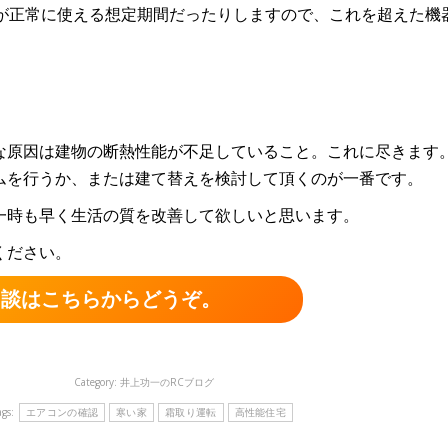
年が正常に使える想定期間だったりしますので、これを超えた機
。
な原因は建物の断熱性能が不足していること。これに尽きます
ムを行うか、または建て替えを検討して頂くのが一番です。
一時も早く生活の質を改善して欲しいと思います。
ください。
相談はこちらからどうぞ。
Category:
井上功一のRCブログ
ags:
エアコンの確認
寒い家
霜取り運転
高性能住宅