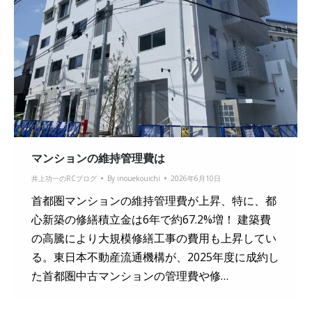
マンションの維持管理費は
井上功一のRCブログ
By
inouekouichi
2026年6月10日
首都圏マンションの維持管理費が上昇、特に、都
心新築の修繕積立金は6年で約67.2%増！ 建築費
の高騰により大規模修繕工事の費用も上昇してい
る。東日本不動産流通機構が、2025年度に成約し
た首都圏中古マンションの管理費や修…