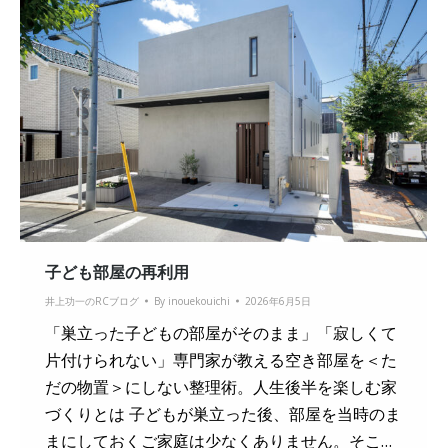
子ども部屋の再利用
井上功一のRCブログ
By
inouekouichi
2026年6月5日
「巣立った子どもの部屋がそのまま」「寂しくて
片付けられない」専門家が教える空き部屋を＜た
だの物置＞にしない整理術。人生後半を楽しむ家
づくりとは 子どもが巣立った後、部屋を当時のま
まにしておくご家庭は少なくありません。そこ…