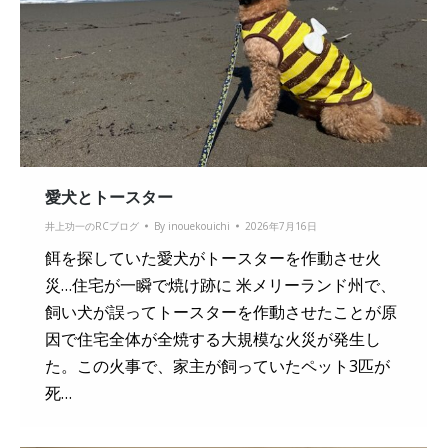
愛犬とトースター
井上功一のRCブログ
By
inouekouichi
2026年7月16日
餌を探していた愛犬がトースターを作動させ火
災…住宅が一瞬で焼け跡に 米メリーランド州で、
飼い犬が誤ってトースターを作動させたことが原
因で住宅全体が全焼する大規模な火災が発生し
た。この火事で、家主が飼っていたペット3匹が
死…