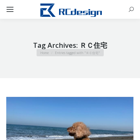
Sear
Tag Archives:
ＲＣ住宅
You are here:
Home
Entries tagged with "ＲＣ住宅"