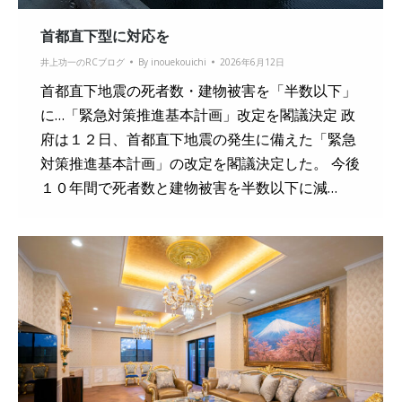
首都直下型に対応を
井上功一のRCブログ
By
inouekouichi
2026年6月12日
首都直下地震の死者数・建物被害を「半数以下」
に…「緊急対策推進基本計画」改定を閣議決定 政
府は１２日、首都直下地震の発生に備えた「緊急
対策推進基本計画」の改定を閣議決定した。 今後
１０年間で死者数と建物被害を半数以下に減…