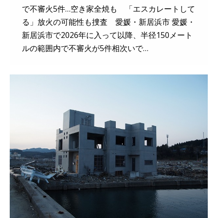
で不審火5件…空き家全焼も 「エスカレートして
る」放火の可能性も捜査 愛媛・新居浜市 愛媛・
新居浜市で2026年に入って以降、半径150メート
ルの範囲内で不審火が5件相次いで…