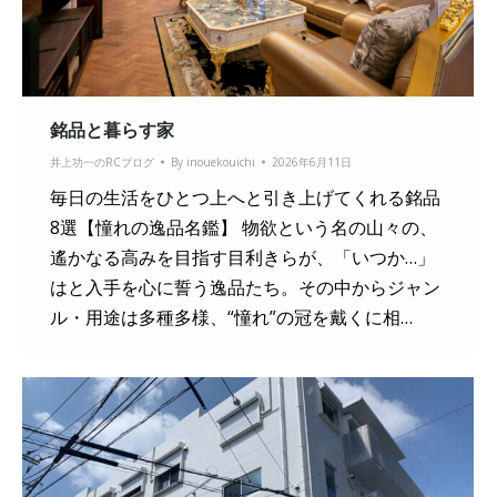
銘品と暮らす家
井上功一のRCブログ
By
inouekouichi
2026年6月11日
毎日の生活をひとつ上へと引き上げてくれる銘品
8選【憧れの逸品名鑑】 物欲という名の山々の、
遙かなる高みを目指す目利きらが、「いつか…」
はと入手を心に誓う逸品たち。その中からジャン
ル・用途は多種多様、“憧れ”の冠を戴くに相…