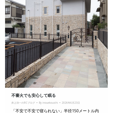
不審火でも安心して眠る
井上功一のRCブログ
By
inouekouichi
2026年6月23日
「不安で不安で寝られない」半径150メートル内