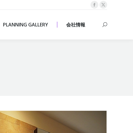
Facebook
X
PLANNING GALLERY
会社情報
Search:
page
page
opens
opens
PLANNING GALLERY
会社情報
Search:
in
in
new
new
window
window