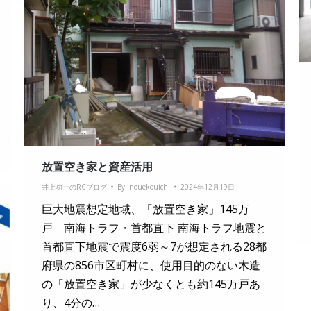
放置空き家と資産活用
井上功一のRCブログ
By
inouekouichi
2024年12月19日
巨大地震想定地域、「放置空き家」145万
戸 南海トラフ・首都直下 南海トラフ地震と
首都直下地震で震度6弱～7が想定される28都
府県の856市区町村に、使用目的のない木造
の「放置空き家」が少なくとも約145万戸あ
り、4分の…