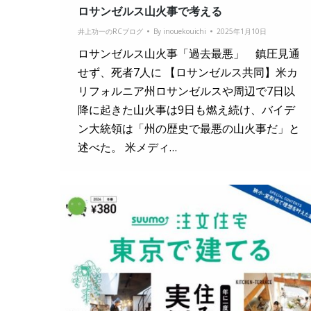
ロサンゼルス山火事で考える
井上功一のRCブログ
By
inouekouichi
2025年1月10日
ロサンゼルス山火事「過去最悪」 鎮圧見通
せず、死者7人に 【ロサンゼルス共同】米カ
リフォルニア州ロサンゼルスや周辺で7日以
降に起きた山火事は9日も燃え続け、バイデ
ン大統領は「州の歴史で最悪の山火事だ」と
述べた。 米メディ…