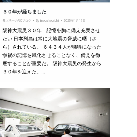
３０年が経ちました
井上功一のRCブログ
By
inouekouichi
2025年1月17日
阪神大震災３０年 記憶を胸に備え充実させ
たい 日本列島は常に大地震の脅威に晒（さ
ら）されている。 ６４３４人が犠牲になった
惨禍の記憶を風化させることなく、備えを徹
底することが重要だ。 阪神大震災の発生から
３０年を迎えた。…