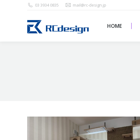
03 3934 0835
mail@rc-design.jp
HOME
HOME