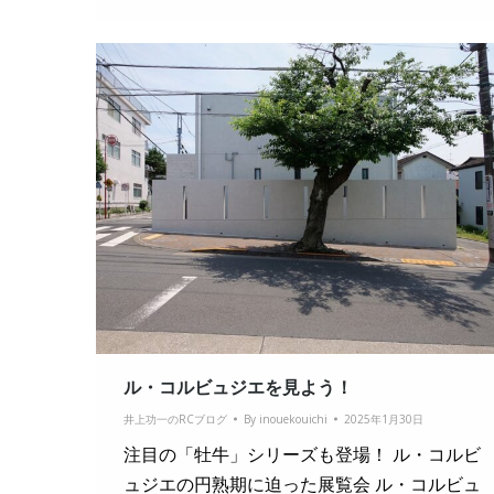
ル・コルビュジエを見よう！
井上功一のRCブログ
By
inouekouichi
2025年1月30日
注目の「牡牛」シリーズも登場！ ル・コルビ
ュジエの円熟期に迫った展覧会 ル・コルビュ