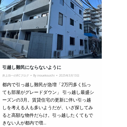
引越し難民にならないように
井上功一のRCブログ
By
inouekouichi
2025年3月13日
都内で引っ越し難民が急増「2万円多く払っ
ても部屋がグレードダウン」 引っ越し最盛シ
ーズンの3月。賃貸住宅の更新に伴い引っ越
しを考える人も多いようだが、いざ探してみ
ると高額な物件だらけ。引っ越したくてもで
きない人が都内で増…