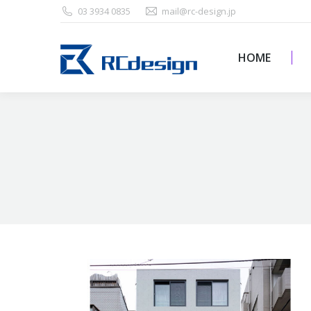
03 3934 0835
mail@rc-design.jp
HOME
HOME