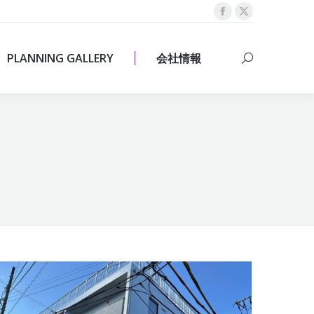
Facebook
X
PLANNING GALLERY
会社情報
Search:
page
page
opens
opens
PLANNING GALLERY
会社情報
Search:
in
in
new
new
window
window