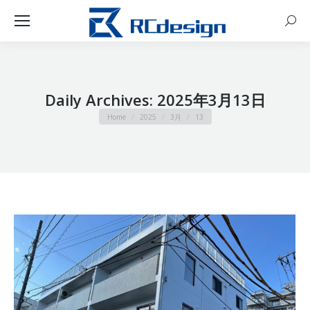
Sear
Daily Archives:
2025年3月13日
You are here:
Home
2025
3月
13