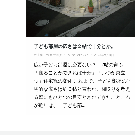
子ども部屋の広さは２帖で十分とか。
井上功一のRCブログ
By
inouekouichi
2023年9月8日
広い子ども部屋は必要ない？ 2帖の家も…
「寝ることができれば十分」「いつか巣立
つ」住宅観の変化 これまで、子ども部屋の平
均的な広さは約６帖と言われ、間取りを考え
る際にもひとつの目安とされてきた。ところ
が近年は、「子ども部…