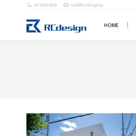
03 3934 0835
mail@rc-design.jp
HOME
HOME