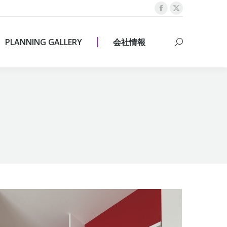
Facebook
X
PLANNING GALLERY
会社情報
Search:
page
page
opens
opens
PLANNING GALLERY
会社情報
Search:
in
in
new
new
window
window