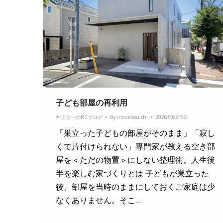
子ども部屋の再利用
井上功一のRCブログ
By
inouekouichi
2026年6月5日
「巣立った子どもの部屋がそのまま」「寂し
くて片付けられない」専門家が教える空き部
屋を＜ただの物置＞にしない整理術。人生後
半を楽しむ家づくりとは 子どもが巣立った
後、部屋を当時のままにしておくご家庭は少
なくありません。そこ…