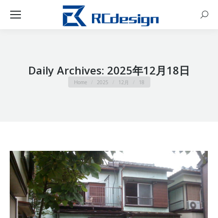
Sear
Daily Archives:
2025年12月18日
You are here:
Home
2025
12月
18