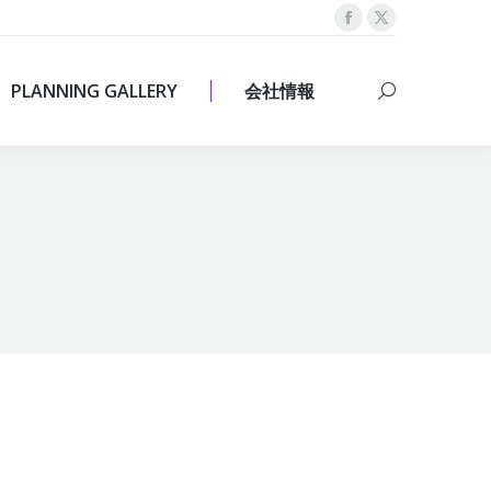
Facebook
X
PLANNING GALLERY
会社情報
Search:
page
page
opens
opens
PLANNING GALLERY
会社情報
Search:
in
in
new
new
window
window