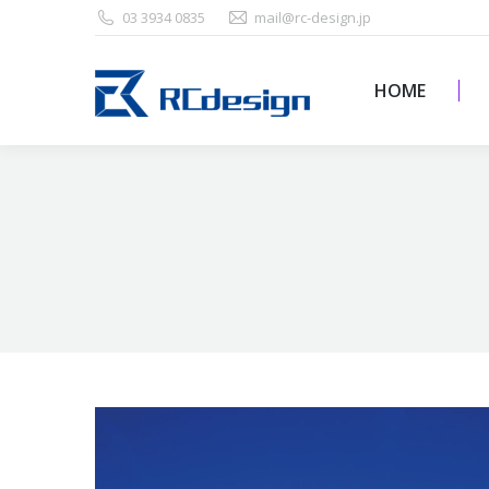
03 3934 0835
mail@rc-design.jp
HOME
HOME