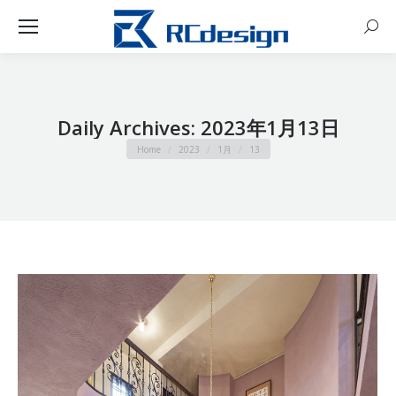
Sear
Daily Archives:
2023年1月13日
You are here:
Home
2023
1月
13