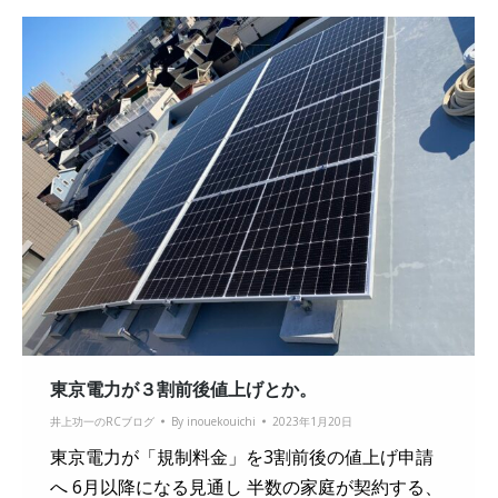
東京電力が３割前後値上げとか。
井上功一のRCブログ
By
inouekouichi
2023年1月20日
東京電力が「規制料金」を3割前後の値上げ申請
へ 6月以降になる見通し 半数の家庭が契約する、