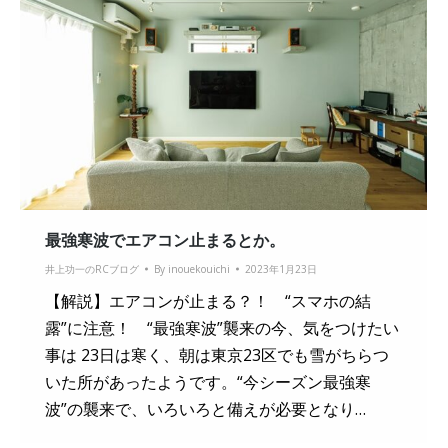
最強寒波でエアコン止まるとか。
井上功一のRCブログ
By
inouekouichi
2023年1月23日
【解説】エアコンが止まる？！ “スマホの結
露”に注意！ “最強寒波”襲来の今、気をつけたい
事は 23日は寒く、朝は東京23区でも雪がちらつ
いた所があったようです。“今シーズン最強寒
波”の襲来で、いろいろと備えが必要となり…