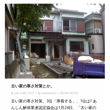
古い家の寒さ対策とか。
井上功一のRCブログ
By
inouekouichi
2023年1月27日
古い家の寒さ対策、3位「厚着する」、1位は? あ
んしん解体業者認定協会は1月24日、「古い家の