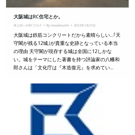
大阪城はRC住宅とか。
井上功一のRCブログ
By
inouekouichi
2023年1月31日
大阪城は鉄筋コンクリートだから素晴らしい…｢天
守閣が残る12城｣が貴重な史跡となっている本当
の理由 天守閣が現存する城は全国に12しかな
い。城をテーマにした著書を持つ評論家の八幡和
郎さんは「文化庁は『木造復元』を求めてい…