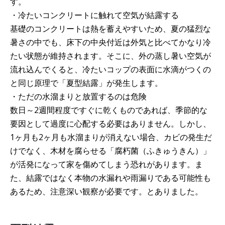
す。
・冷たいコンクリートに触れて空気が結露する
基礎のコンクリートは熱を蓄えやすいため、夏の猛烈な
暑さの中でも、床下の中央付近は外気と比べてかなり冷
たい状態が維持されます。そこに、外の蒸し暑い空気が
流れ込んでくると、冷たいコップの表面に水滴がつくの
と同じ原理で「夏型結露」が発生します。
・ただの水溜まりと放置するのは危険
数日～2週間程度ですぐに乾くものであれば、季節的な
要因として過度に心配する必要はありません。しかし、
1ヶ月も2ヶ月も水溜まりが消えない場合、カビの発生だ
けでなく、木材を腐らせる「腐朽菌（ふきゅうきん）」
が活発になって家を傷めてしまう恐れがあります。ま
た、結露ではなく本物の水漏れや雨漏りである可能性も
あるため、注意深い観察が必要です。とありました。