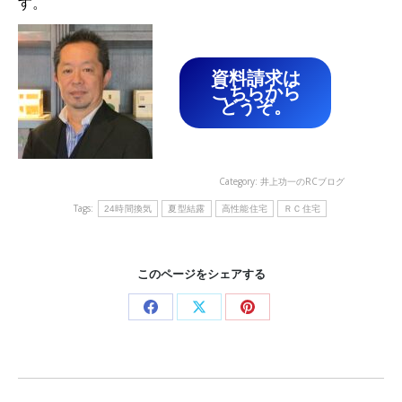
す。
資料請求は
こちらから
どうぞ。
Category:
井上功一のRCブログ
Tags:
24時間換気
夏型結露
高性能住宅
ＲＣ住宅
このページをシェアする
Share
Share
Share
on
on
on
Facebook
X
Pinterest
Post