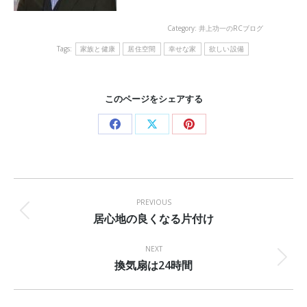
Category:
井上功一のRCブログ
Tags:
家族と健康
居住空間
幸せな家
欲しい設備
このページをシェアする
Share
Share
Share
on
on
on
Facebook
X
Pinterest
Post
navigation
PREVIOUS
居心地の良くなる片付け
Previous
post:
NEXT
換気扇は24時間
Next
post: