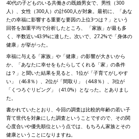
40代の子どものいる共働きの既婚男女で、男性（300
人）、女性（300人）の計600人が対象。最初に、「あな
たの幸福に影響する重要な要因の上位3つは？」という
回答を加重平均で分析したところ、 「家族」が最も多
く、半数近い43.9%に達した。次いで、27.2%で「身体の
健康」が挙がった。
幸福に与える「家族」や「健康」の影響が大きいから
か、「あなたに幸せをもたらしてくれる「家」の条件
は？」と聞いた結果を見ると、1位が「子育てがしやす
い」（46.8％）、2位が「間取り」（44.8％）、3位が
「くつろぐリビング」（41.0%）となった。とありまし
た。
書かれていたとおり、今回の調査は比較的年齢の若い子
育て世代を対象にした調査ということですので、その関
心度合いや優先順位という点では、もちろん家族とその
健康ということになりますね。