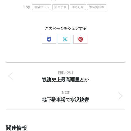
Tags:
住宅ローン
安全予算
手取り額
返済負担率
このページをシェアする
Share
Share
Share
on
on
on
Facebook
X
Pinterest
Post
navigation
PREVIOUS
観測史上最高雨量とか
Previous
post:
NEXT
地下駐車場で水没被害
Next
post:
関連情報