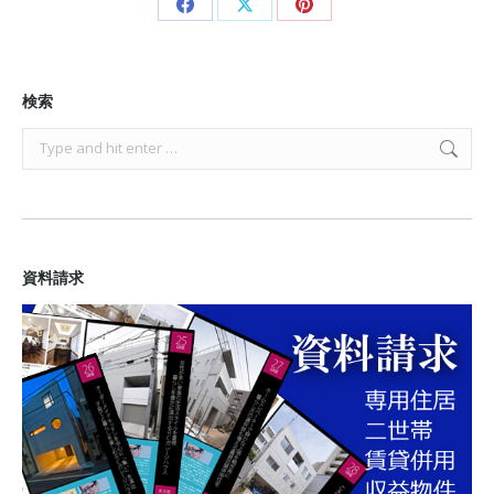
Share
Share
Share
on
on
on
Facebook
X
Pinterest
検索
Search:
資料請求