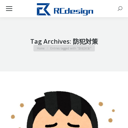
Sear
Tag Archives:
防犯対策
You are here:
Home
Entries tagged with "防犯対策"