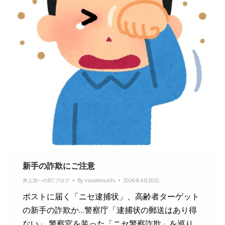
新手の詐欺にご注意
井上功一のRCブログ
By
inouekouichi
2026年4月20日
ポストに届く「ニセ逮捕状」、高齢者ターゲット
の新手の詐欺か…警察庁「逮捕状の郵送はあり得
ない」 警察官を装った「ニセ警察詐欺」を巡り、