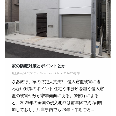
家の防犯対策とポイントとか
井上功一のRCブログ
By
inouekouichi
2024年5月2日
さあ旅行、家の防犯大丈夫? 侵入窃盗被害に遭
わない対策のポイント 住宅や事務所を狙う侵入窃
盗の被害件数が増加傾向にある。警察庁による
と、2023年の全国の侵入犯罪は前年比で約2割増
加しており、兵庫県内でも23年下半期ごろ…