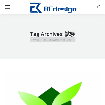
Sear
Tag Archives:
試験
You are here:
Home
Entries tagged with "試験"