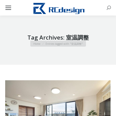
Sear
Tag Archives:
室温調整
You are here:
Home
Entries tagged with "室温調整"