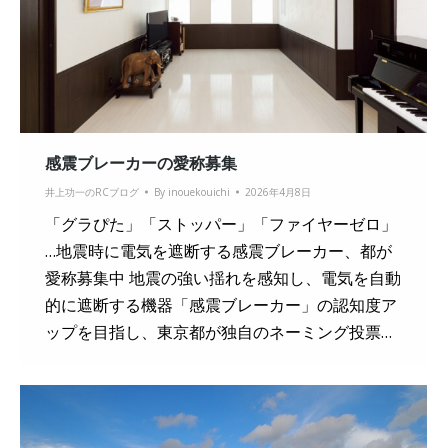
感震ブレーカーの愛称募集
井上功一のRCブログ
By
inouekouichi
2026年4月8日
「グラぴた」「ストッパー」「ファイヤーゼロ」
…地震時に電気を遮断する感震ブレーカー、都が
愛称募集中 地震の強い揺れを感知し、電気を自動
的に遮断する機器「感震ブレーカー」の認知度ア
ップを目指し、東京都が独自のネーミング投票…