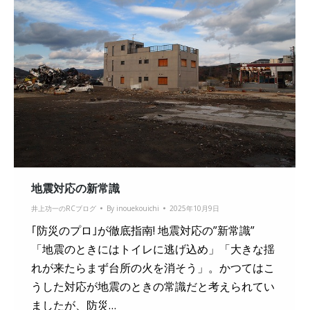
地震対応の新常識
井上功一のRCブログ
By
inouekouichi
2025年10月9日
｢防災のプロ｣が徹底指南! 地震対応の”新常識”
「地震のときにはトイレに逃げ込め」「大きな揺
れが来たらまず台所の火を消そう」。かつてはこ
うした対応が地震のときの常識だと考えられてい
ましたが、防災…