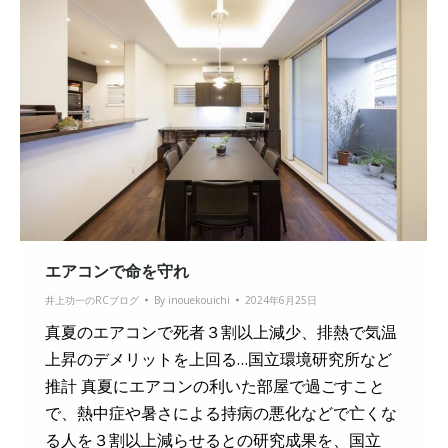
エアコンで命を守れ
井上功一のRCブログ
By
inouekouichi
2024年6月25日
真夏のエアコンで死者３割以上減少、排熱で気温
上昇のデメリットを上回る…国立環境研究所など
推計 真夏にエアコンの利いた部屋で過ごすこと
で、熱中症や暑さによる持病の悪化などで亡くな
る人を３割以上減らせるとの研究成果を、国立