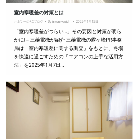
室内寒暖差の対策とは
井上功一のRCブログ
By
inouekouichi
2025年1月15日
「室内寒暖差がつらい…」その要因と対策が明ら
かに! – 三菱電機が紹介 三菱電機の霧ヶ峰PR事務
局は「室内寒暖差に関する調査」をもとに、冬場
を快適に過ごすための「エアコンの上手な活用方
法」を2025年1月7日…