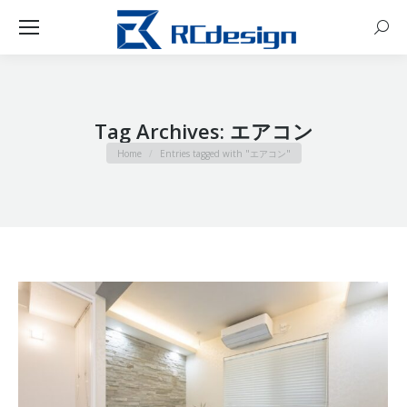
Sear
Tag Archives:
エアコン
You are here:
Home
Entries tagged with "エアコン"