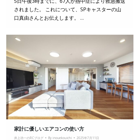
5日午後3時までに、67人が熱中症により救急搬送
されました。 これについて、SPキャスターの山
口真由さんとお伝えします。 …
家計に優しいエアコンの使い方
井上功一のRCブログ
By
inouekouichi
2025年7月11日