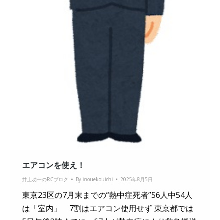
エアコンを使え！
井上功一のRCブログ
By
inouekouichi
2025年8月5日
東京23区の7月末までの“熱中症死者”56人中54人
は「室内」 7割はエアコン使用せず 東京都では