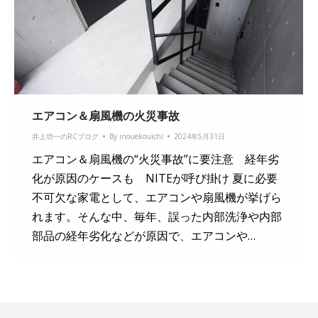
エアコン＆扇風機の火災事故
井上功一のRCブログ
By
inouekouichi
2024年5月31日
エアコン＆扇風機の“火災事故”に要注意 経年劣
化が原因のケースも NITEが呼び掛け 夏に必要
不可欠な家電として、エアコンや扇風機が挙げら
れます。そんな中、毎年、誤った内部洗浄や内部
部品の経年劣化などが原因で、エアコンや…