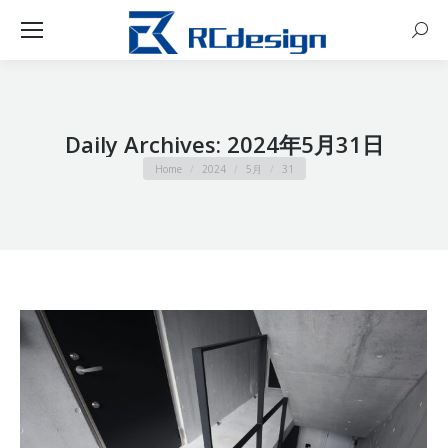
Sear
Daily Archives:
2024年5月31日
You are here:
Home
2024
5月
31