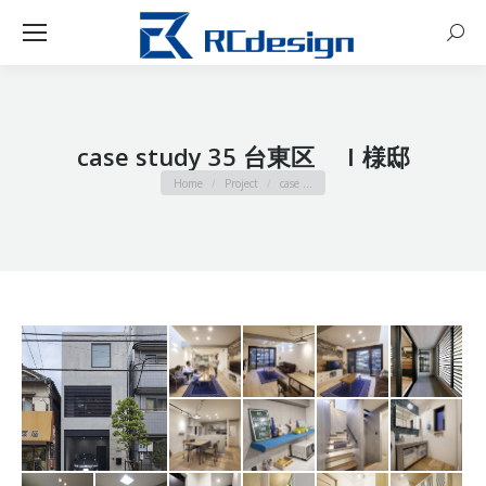
Sear
case study 35 台東区 Ｉ様邸
You are here:
Home
Project
case …