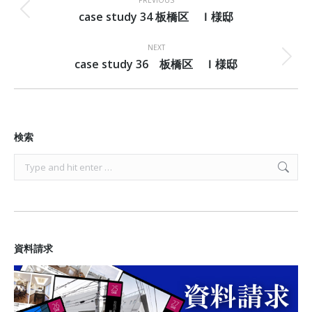
navigation
PREVIOUS
case study 34 板橋区 Ｉ様邸
Previous
project:
NEXT
case study 36 板橋区 Ｉ様邸
Next
project:
検索
Search:
資料請求