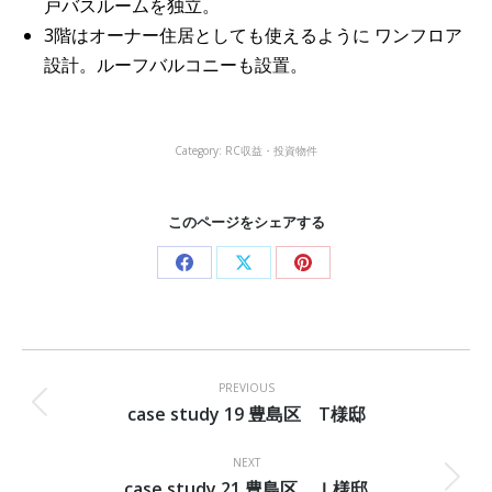
戸バスルームを独立。
3階はオーナー住居としても使えるように ワンフロア
設計。ルーフバルコニーも設置。
Category:
RC収益・投資物件
このページをシェアする
Share
Share
Share
on
on
on
Facebook
X
Pinterest
Project
navigation
PREVIOUS
case study 19 豊島区 T様邸
Previous
project:
NEXT
case study 21 豊島区 Ｉ様邸
Next