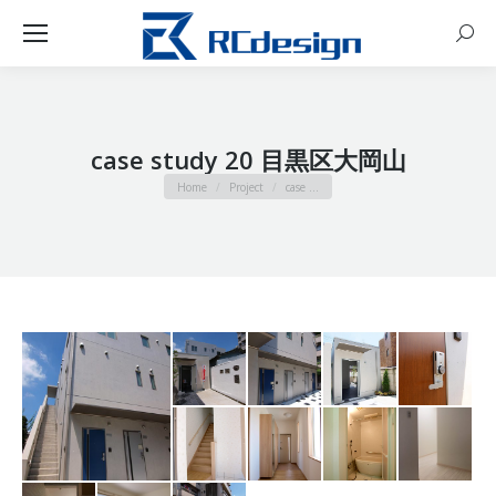
Sear
case study 20 目黒区大岡山
You are here:
Home
Project
case …