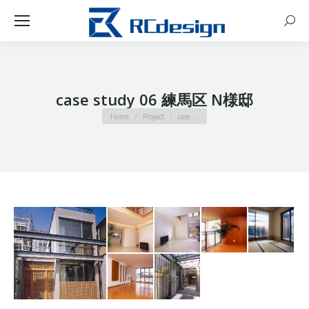
Sear
case study 06 練馬区 N様邸
You are here:
Home
Project
case …