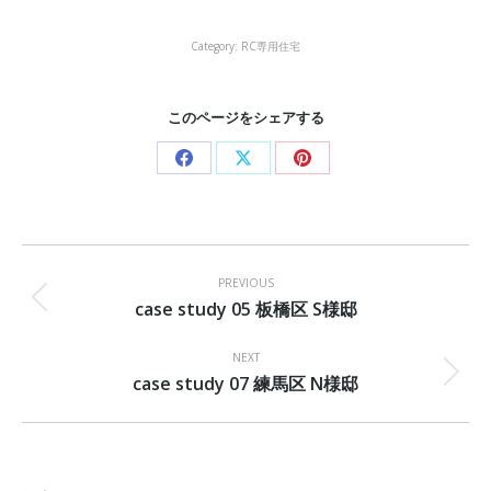
Category:
RC専用住宅
このページをシェアする
Share
Share
Share
on
on
on
Facebook
X
Pinterest
Project
navigation
PREVIOUS
case study 05 板橋区 S様邸
Previous
project:
NEXT
case study 07 練馬区 N様邸
Next
project: