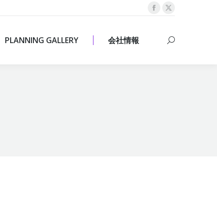
Facebook
X
PLANNING GALLERY
会社情報
Search:
page
page
opens
opens
PLANNING GALLERY
会社情報
Search:
in
in
new
new
window
window