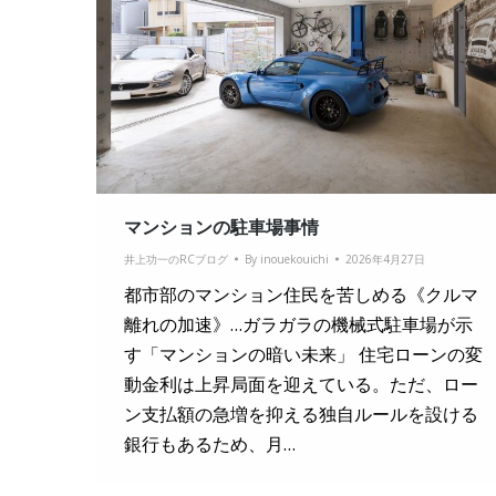
マンションの駐車場事情
井上功一のRCブログ
By
inouekouichi
2026年4月27日
都市部のマンション住民を苦しめる《クルマ
離れの加速》…ガラガラの機械式駐車場が示
す「マンションの暗い未来」 住宅ローンの変
動金利は上昇局面を迎えている。ただ、ロー
ン支払額の急増を抑える独自ルールを設ける
銀行もあるため、月…