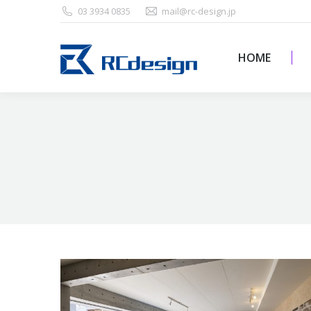
03 3934 0835
mail@rc-design.jp
HOME
HOME