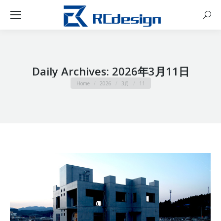
Sear
Daily Archives:
2026年3月11日
You are here:
Home
2026
3月
11