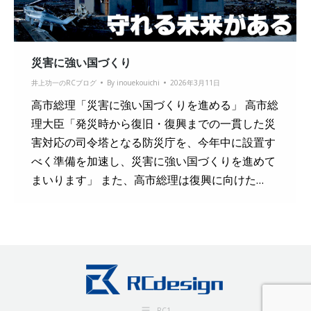
災害に強い国づくり
井上功一のRCブログ
By
inouekouichi
2026年3月11日
高市総理「災害に強い国づくりを進める」 高市総
理大臣「発災時から復旧・復興までの一貫した災
害対応の司令塔となる防災庁を、今年中に設置す
べく準備を加速し、災害に強い国づくりを進めて
まいります」 また、高市総理は復興に向けた…
RC1