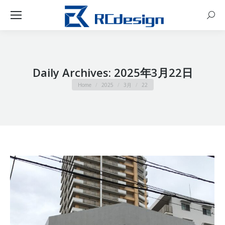
Sear
Daily Archives:
2025年3月22日
You are here:
Home
2025
3月
22