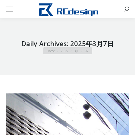
Sear
Daily Archives:
2025年3月7日
You are here:
Home
2025
3月
07