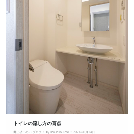
トイレの流し方の盲点
井上功一のRCブログ
By
inouekouichi
2024年6月14日