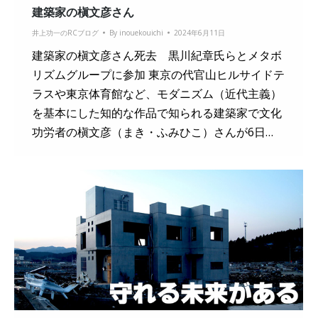
建築家の槇文彦さん
井上功一のRCブログ
By
inouekouichi
2024年6月11日
建築家の槇文彦さん死去 黒川紀章氏らとメタボ
リズムグループに参加 東京の代官山ヒルサイドテ
ラスや東京体育館など、モダニズム（近代主義）
を基本にした知的な作品で知られる建築家で文化
功労者の槇文彦（まき・ふみひこ）さんが6日…