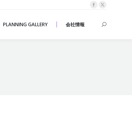
Facebook
X
PLANNING GALLERY
会社情報
Search:
page
page
opens
opens
PLANNING GALLERY
会社情報
Search:
in
in
new
new
window
window