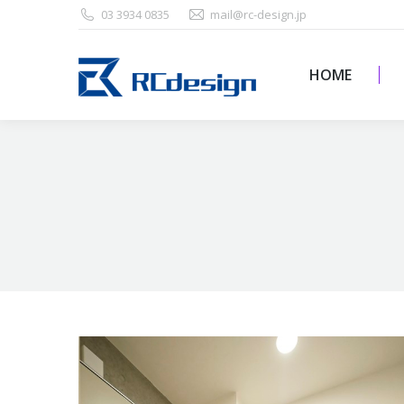
03 3934 0835
mail@rc-design.jp
HOME
HOME