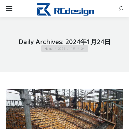
Sear
Daily Archives:
2024年1月24日
You are here:
Home
2024
1月
24