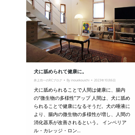
犬に舐められて健康に。
井上功一のRCブログ
By
inouekouichi
2023年10月6日
犬に舐められることで人間は健康に、腸内
の“微生物の多様性”アップ 人間は、犬に舐め
られることで健康になるそうだ。犬の唾液に
より、腸内の微生物の多様性が増し、人間の
消化器系が改善されるという。 インペリア
ル・カレッジ・ロン…