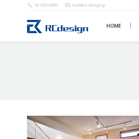
03 3934 0835
mail@rc-design.jp
HOME
HOME