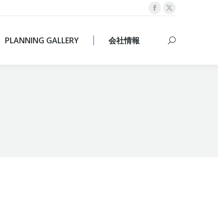
Facebook
X
PLANNING GALLERY
会社情報
Search:
page
page
opens
opens
PLANNING GALLERY
会社情報
Search:
in
in
new
new
window
window