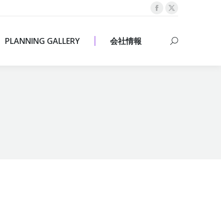
Facebook
X
PLANNING GALLERY
会社情報
Search:
page
page
opens
opens
PLANNING GALLERY
会社情報
Search:
in
in
new
new
window
window