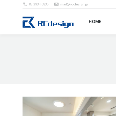
03 3934 0835
mail@rc-design.jp
HOME
HOME