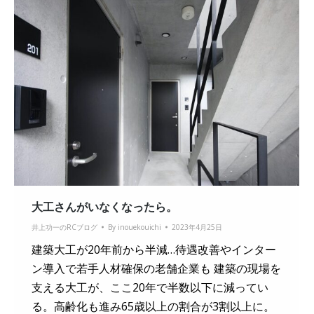
大工さんがいなくなったら。
井上功一のRCブログ
By
inouekouichi
2023年4月25日
建築大工が20年前から半減…待遇改善やインター
ン導入で若手人材確保の老舗企業も 建築の現場を
支える大工が、ここ20年で半数以下に減ってい
る。高齢化も進み65歳以上の割合が3割以上に。