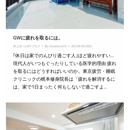
GWに疲れを取るには。
井上功一のRCブログ
By
inouekouichi
2023年4月28日
｢休日は家でのんびり過ごす人｣ほど疲れやすい…
現代人がいつもぐったりしている医学的理由 疲れ
を取るにはどうすればいいのか。東京疲労・睡眠
クリニックの梶本修身院長は「疲れを解消するに
は、家で1日まったく何もしないで過ごすよ…