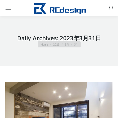
Sear
Daily Archives:
2023年3月31日
You are here:
Home
2023
3月
31